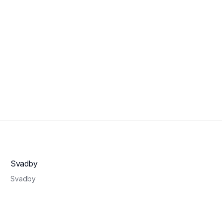
O
PO
Svadby
Svadby